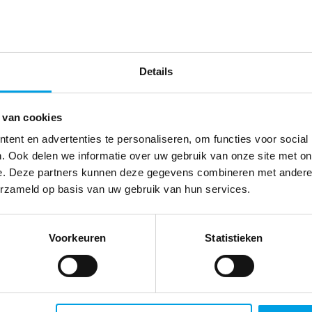
rom ZKN-keurmerk voor het leveren
Details
he (na)zorg
 van cookies
homecare. Op donderdag 2 juli ontvingen zij, na het behalen van de
ent en advertenties te personaliseren, om functies voor social
rmee de enige ambulante kliniek in Nederland met het keurmerk.
. Ook delen we informatie over uw gebruik van onze site met on
e kwaliteitseisen. Met het behalen van het certificaat kan
e. Deze partners kunnen deze gegevens combineren met andere i
org leveren aan hun patiënten.
erzameld op basis van uw gebruik van hun services.
Voorkeuren
Statistieken