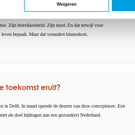
Weigeren
r niets is minder waar als het gaat over zorg voor parkinsonpatiënten.
se. Zijn betrokkenheid. Zijn inzet. En dat terwijl voor
n leven bepaalt. Maar dat verandert binnenkort.
de toekomst eruit?
 in Delft. In maart opende de deuren van deze conceptstore. Een
et als doel bijdragen aan een gezond(er) Nederland.