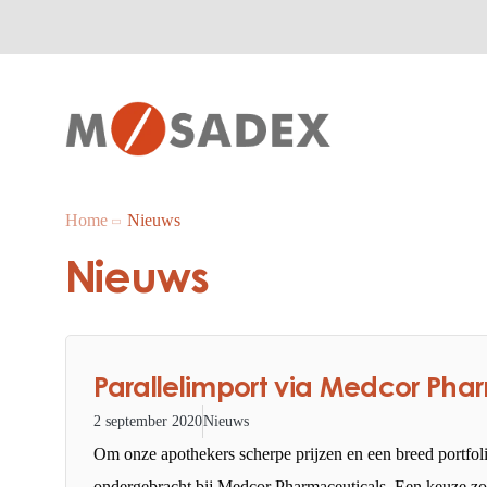
Home
Nieuws
Nieuws
Parallelimport via Medcor Pha
2 september 2020
Nieuws
Om onze apothekers scherpe prijzen en een breed portfolio
ondergebracht bij Medcor Pharmaceuticals. Een keuze z