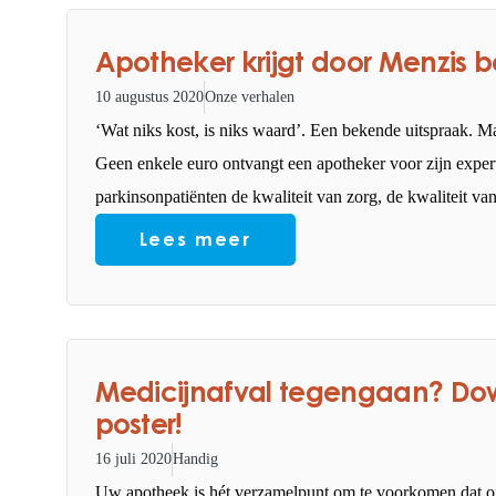
Apotheker krijgt door Menzis 
10 augustus 2020
Onze verhalen
‘Wat niks kost, is niks waard’. Een bekende uitspraak. Ma
Geen enkele euro ontvangt een apotheker voor zijn experti
parkinsonpatiënten de kwaliteit van zorg, de kwaliteit va
Lees meer
Medicijnafval tegengaan? Dow
poster!
16 juli 2020
Handig
Uw apotheek is hét verzamelpunt om te voorkomen dat ong