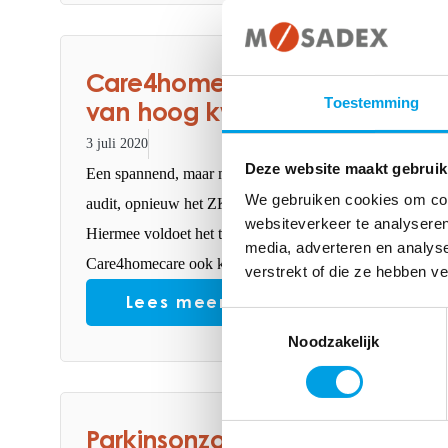
Care4homecare ontvangt wede
Toestemming
van hoog kwalitatieve medisc
3 juli 2020
Deze website maakt gebruik
Een spannend, maar mooi moment voor het team van Care4
We gebruiken cookies om cont
audit, opnieuw het ZKN-keurmerk. Care4homecare is daa
websiteverkeer te analyseren
Hiermee voldoet het team en de organisatie aan zeer streng
media, adverteren en analys
Care4homecare ook komend jaar weer de complexe thuisz
verstrekt of die ze hebben v
Lees meer
Toestemmingsselectie
Noodzakelijk
Parkinsonzorg in de praktijk #4