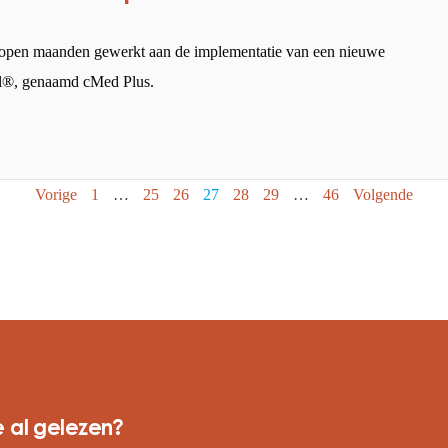
open maanden gewerkt aan de implementatie van een nieuwe
ol®, genaamd cMed Plus.
Vorige
1
…
25
26
27
28
29
…
46
Volgende
 al gelezen?