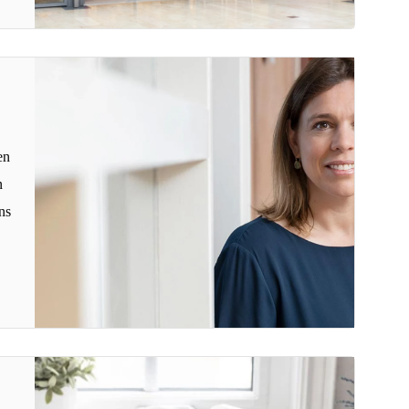
en
n
ns