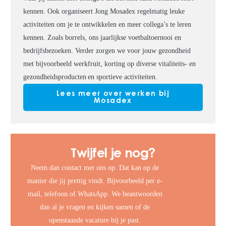
kennen. Ook organiseert Jong Mosadex regelmatig leuke
activiteiten om je te ontwikkelen en meer collega’s te leren
kennen. Zoals borrels, ons jaarlijkse voetbaltoernooi en
bedrijfsbezoeken. Verder zorgen we voor jouw gezondheid
met bijvoorbeeld werkfruit, korting op diverse vitaliteits- en
gezondheidsproducten en sportieve activiteiten.
Lees meer over werken bij
Mosadex
Twijfel je nog?
Neem dan contact met ons op. Dat kan op de
manier die jij prettig vindt. Bijvoorbeeld per e-
mail, telefoon of WhatsApp. We beantwoorden
dan al je vragen en kijken samen of de
openstaande vacature bij je past.