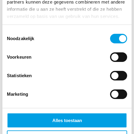
partners kunnen deze gegevens combineren met andere
+31 (0)6 115 919 06
informatie die u aan ze heeft verstrekt of die ze hebben
emiel.mulder@mosadex.nl
verzameld op basis van uw gebruik van hun services.
Bezoek mijn profiel!
Toestemmingsselectie
Noodzakelijk
Voorkeuren
Statistieken
Marketing
Luuk Kempers
Corporate Recruiter Mosadex
+31 (0)6 119 070 25
luuk.kempers@mosadex.nl
Alles toestaan
Bezoek mijn profiel!