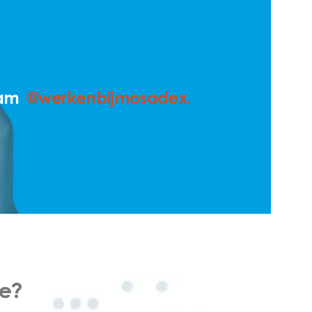
gram
@werkenbijmosadex.
ie?