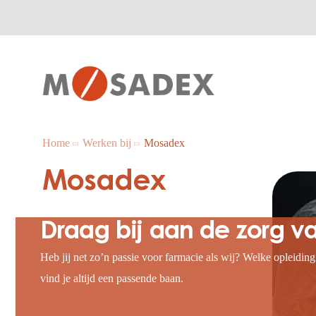
Home
Werken bij
Mosadex
Mosadex
Draag bij aan de zorg 
Heb jij net zo’n passie voor farmacie als wij? Welke opleidin
vind je altijd een passende baan.