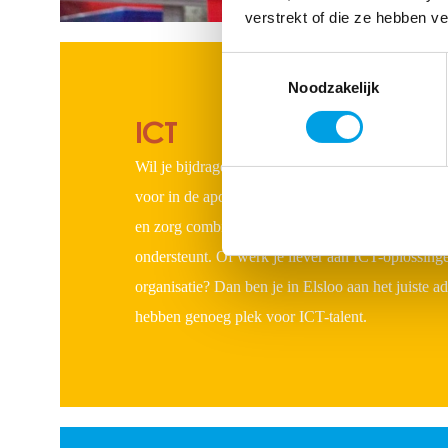
verstrekt of die ze hebben v
Toestemmingsselectie
Noodzakelijk
ICT
Wil je bijdragen aan het ontwikkelen van innovat
voor in de apotheek? Daar werken we aan vanuit
en zorg combineren? Dat kan in Amersfoort, waar 
ondersteunt. Of werk je liever aan ICT-oplossinge
organisatie? Dan ben je in Elsloo aan het juiste adr
hebben genoeg plek voor ICT-talent.