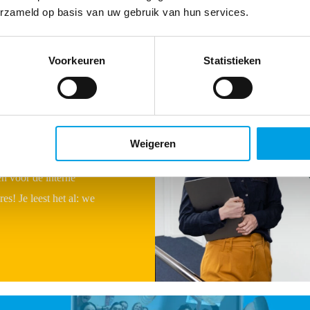
erzameld op basis van uw gebruik van hun services.
Voorkeuren
Statistieken
ieve ICT-oplossingen
 hartje Nijmegen. ICT
Weigeren
je apothekers direct
n voor de interne
es! Je leest het al: we