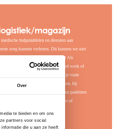
logistiek/magazijn
, medische hulpmiddelen en diensten aan
beste zorg kunnen verlenen. Dit kunnen we niet
productie, logistiek en het magazijn! Als
ons veel keus. Doe je graag gevarieerd werk of
e? Houd je van flexibele uren of wil je vaste
n bijbaan zoekt of fulltime wilt werken, bij
Over
ag je bij aan de zorg voor 11 miljoen patiënten
an de slag in: Leiden, Elsloo, Borculo of
 media te bieden en om ons
ze partners voor social
nformatie die u aan ze heeft