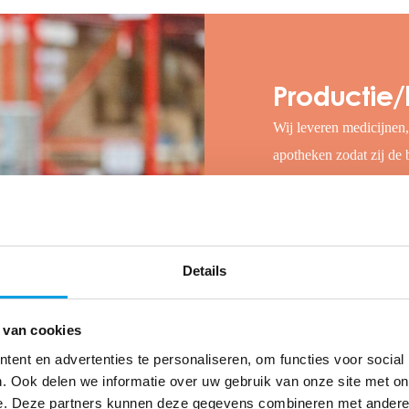
Productie/
Wij leveren medicijnen
apotheken zodat zij de 
zonder de kanjers in de 
medewerker heb je bij 
liever elke dag hetzelfd
werktijden? Of je nu ee
Details
Mosadex kan het! Zo dra
in Nederland. Je kunt a
 van cookies
Lelystad.
ent en advertenties te personaliseren, om functies voor social
. Ook delen we informatie over uw gebruik van onze site met on
e. Deze partners kunnen deze gegevens combineren met andere i