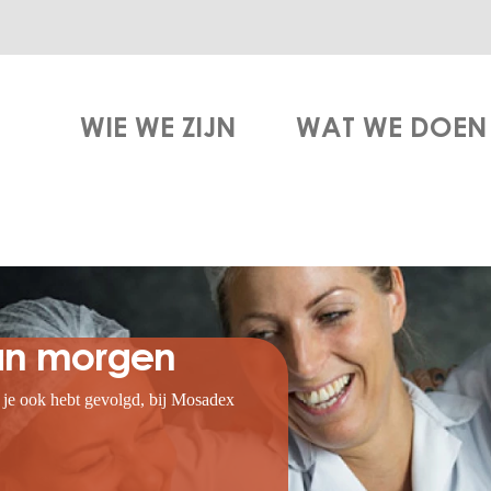
WIE WE ZIJN
WAT WE DOEN
van morgen
g je ook hebt gevolgd, bij Mosadex