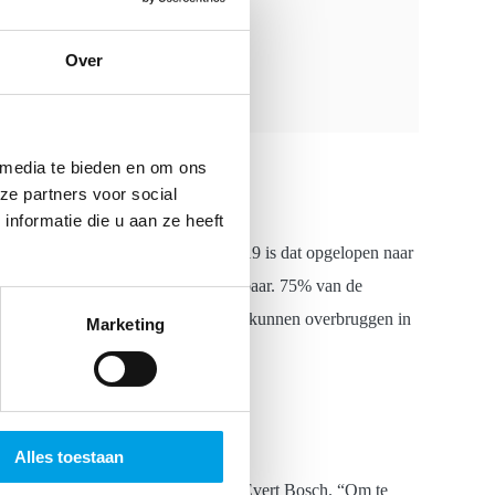
Over
 media te bieden en om ons
ze partners voor social
nformatie die u aan ze heeft
 definitie van een tekort. In juli 2019 is dat opgelopen naar
roduct na 76 werkdagen weer beschikbaar. 75% van de
s gebaseerd. Stel dat we die periode kunnen overbruggen in
Marketing
Alles toestaan
ok verrijkt met een collega genaamd Evert Bosch. “Om te