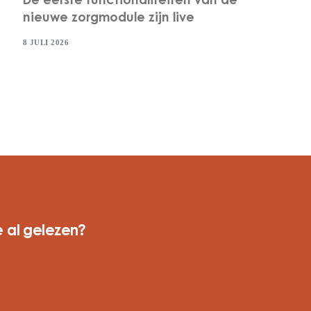
De eerste functionaliteiten van de
nieuwe zorgmodule zijn live
8 JULI 2026
 al gelezen?