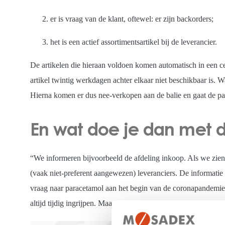
er is vraag van de klant, oftewel: er zijn backorders;
het is een actief assortimentsartikel bij de leverancier.
De artikelen die hieraan voldoen komen automatisch in een ce
artikel twintig werkdagen achter elkaar niet beschikbaar is.
Hierna komen er dus nee-verkopen aan de balie en gaat de pat
En wat doe je dan met d
“We informeren bijvoorbeeld de afdeling inkoop. Als we zien d
(vaak niet-preferent aangewezen) leveranciers. De informatie
vraag naar paracetamol aan het begin van de coronapandemie. A
altijd tijdig ingrijpen. Maar wij hebben een rapportage gebou