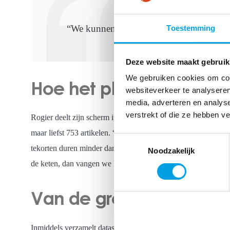
“We kunnen een piek in bestellingen vroe
Toestemming
Deze website maakt gebruik
We gebruiken cookies om cont
Hoe het plan van een ij
websiteverkeer te analyseren
media, adverteren en analys
verstrekt of die ze hebben v
Rogier deelt zijn scherm in de Teams-vergadering. Hij laat zie
maar liefst 753 artikelen. “Ludwig Castelijns vroeg mij te a
Toestemmingsselectie
tekorten duren minder dan 4 maanden. Dit was belangrijke in
Noodzakelijk
de keten, dan vangen we het overgrote deel van de probleme
Van de groothandel na
Inmiddels verzamelt dataspecialist Rogier niet alleen infor