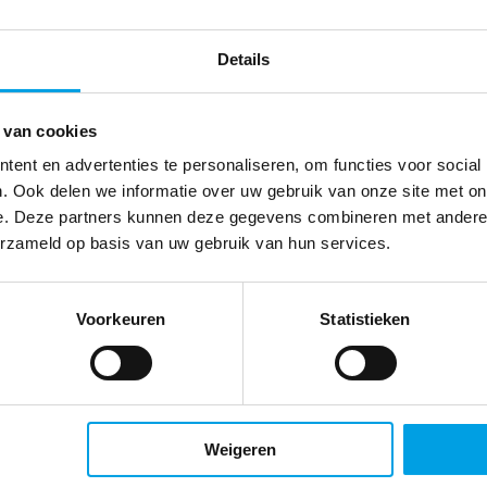
gtijdig signaleren”
Details
 van cookies
ent en advertenties te personaliseren, om functies voor social
zeren voorraad ontstond
. Ook delen we informatie over uw gebruik van onze site met on
e. Deze partners kunnen deze gegevens combineren met andere i
erzameld op basis van uw gebruik van hun services.
n dat eind 2017 in de categorie ‘generiek’ 300 artikelen voldeden aan de
nalyseren hoelang een tekort aanhoudt. Wat blijkt? Gemiddeld is een p
formatie waarop het plan voor een ijzeren voorraad van vier maanden i
Voorkeuren
Statistieken
n op!”
ar de groep
Weigeren
matie voor de groothandel maar voor heel Mosadex Groep. Het team is o