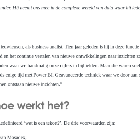
der. Hij neemt ons mee in de complexe wereld van data waar hij iede
I
uwleusen, als business analist. Tien jaar geleden is hij in deze functi
id en het continue vertalen van nieuwe ontwikkelingen naar inzichten zo
anden waar we handmatig onze cijfers in bijhielden. Maar die waren sne
ds enige tijd met Power BI. Geavanceerde techniek waar we door aan de 
nnen ontstaan nieuwe inzichten.”
hoe werkt het?
efinieerd ‘wat is een tekort?’. De drie voorwaarden zijn:
n van Mosadex;