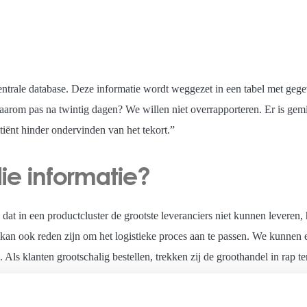
ntrale database. Deze informatie wordt weggezet in een tabel met gegev
 Waarom pas na twintig dagen? We willen niet overrapporteren. Er is ge
iënt hinder ondervinden van het tekort.”
ie informatie?
at in een productcluster de grootste leveranciers niet kunnen leveren,
 kan ook reden zijn om het logistieke proces aan te passen. We kunnen e
ls klanten grootschalig bestellen, trekken zij de groothandel in rap t
wd om (te) grote bestellingen te identificeren. De groothandel verdeel