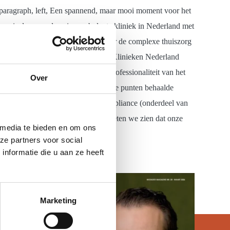
paragraph, left, Een spannend, maar mooi moment voor het
re is daarmee de enige ambulante kliniek in Nederland met
n Care4homecare ook komend jaar weer de complexe thuiszorg
 van brancheorganisatie Zelfstandige Klinieken Nederland
linieken. Naast de kwaliteit en professionaliteit van het
Over
redenheid getoetst. Met veel positieve punten behaalde
an Haften heeft het gebruik van I-compliance (onderdeel van
aan de wet- en regelgeving. Ook lieten we zien dat onze
 media te bieden en om ons
xt, hardBreak
ze partners voor social
nformatie die u aan ze heeft
Marketing