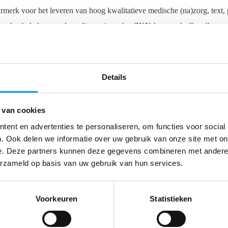
erk voor het leveren van hoog kwalitatieve medische (na)zorg, text, 
 na het behalen van de audit, opnieuw het ZKN-keurmerk. Care4homeca
 zeer strenge kwaliteitseisen. Met het behalen van het certificaat ka
zijn én blijven, text, bold, paragraph, left, Klinieken met een keurmerk
n de onafhankelijke certificeringsinstanties Kiwa en LRQA (Lloyds) de k
Details
eid van apparatuur, infectiepreventie, wachttijden, nazorg en klanttev
 zijn én te blijven., text, paragraph, left, Volgens directeur Myriam v
 van cookies
ompliance hebben we structureel kunnen aantonen dat we conform zijn 
ent en advertenties te personaliseren, om functies voor social
 rekenen op een mooi compliment van de auditor”, aldus Van Haften., te
. Ook delen we informatie over uw gebruik van onze site met on
e. Deze partners kunnen deze gegevens combineren met andere i
erzameld op basis van uw gebruik van hun services.
Voorkeuren
Statistieken