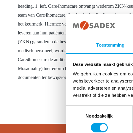
heading, 1, left, Care4homecare ontvangt wederom ZKN-keurm
team van Care4homecare. Op donderdag 2 juli ontvingen zij,
het keurmerk. Hiermee voldoet het team en de organisatie aan
leveren aan hun patiënten., text, heading, 2, left, Op niveau 
(ZKN) garanderen de beste medische (na)zorg. Jaarlijks toetse
Toestemming
medisch personeel, worden ook de behandeling, intake, veiligh
Care4homecare de audit en daarmee laten zij zien op niveau te
Deze website maakt gebruik
Mosaquality) hier enorm bij geholpen. “Door gebruik van I-c
We gebruiken cookies om cont
documenten ter bewijsvoering altijd up-to-date zijn. Dat kon
websiteverkeer te analyseren
media, adverteren en analys
verstrekt of die ze hebben v
Toestemmingsselectie
Noodzakelijk