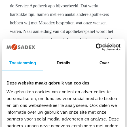
de Service Apotheek app bijvoorbeeld. Dat werkt
hartstikke fijn. Samen met een aantal andere apothekers
hebben wij met Mosadex besproken wat onze wensen
waren. Naar aanleiding van dit apothekerspanel wordt het
systeem aangepast op de apothekerspraktijk en ontwikkelt
naar onze behoeften. Als je bedenkt dat de eerste
bijeenkomst zo’n anderhalf jaar geleden was, dan staat er
Toestemming
Details
Over
nu in korte tijd iets heel moois.”
In de twee Almelose apotheken wordt op verschillende
Deze website maakt gebruik van cookies
manieren gewerkt. “Bij Service Apotheek De Kolk
We gebruiken cookies om content en advertenties te
werken we met SMART, bij Service Apotheek Acacia
personaliseren, om functies voor social media te bieden
maken we gebruik van Central Filling Mosadex en een
en om ons websiteverkeer te analyseren. Ook delen we
informatie over uw gebruik van onze site met onze
robot. In totaal werken we met vijf apothekers en 35
partners voor social media, adverteren en analyse. Deze
medewerkers.”
partners kunnen deze gegevens combineren met andere