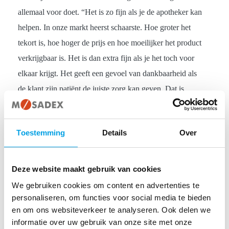
allemaal voor doet. “Het is zo fijn als je de apotheker kan
helpen. In onze markt heerst schaarste. Hoe groter het
tekort is, hoe hoger de prijs en hoe moeilijker het product
verkrijgbaar is. Het is dan extra fijn als je het toch voor
elkaar krijgt. Het geeft een gevoel van dankbaarheid als
de klant zijn patiënt de juiste zorg kan geven. Dat is
tenslotte waar je het allemaal voor doet.”
Samen tekorten terugdringen
Toestemming
Details
Over
Inmiddels heeft Pharme een groot en betrouwbaar
Deze website maakt gebruik van cookies
netwerk opgebouwd. Daarnaast werkt ze nauw samen
We gebruiken cookies om content en advertenties te
met haar moederbedrijf Medcor Group, die op haar beurt
personaliseren, om functies voor social media te bieden
weer onderdeel is van Mosadex. “Ondanks dat we aan
en om ons websiteverkeer te analyseren. Ook delen we
alle apothekers leveren en dus niet alleen aan Mosadex-
informatie over uw gebruik van onze site met onze