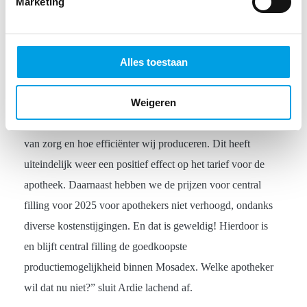
Marketing
De goedkoopste
productiemethode
Alles toestaan
Ardie roept apothekers die central fillen dan ook op om
Weigeren
zoveel mogelijk regels in te sturen. “Hoe meer regels, hoe
meer tijd er overblijft bij apotheekteams voor het leveren
van zorg en hoe efficiënter wij produceren. Dit heeft
uiteindelijk weer een positief effect op het tarief voor de
apotheek. Daarnaast hebben we de prijzen voor central
filling voor 2025 voor apothekers niet verhoogd, ondanks
diverse kostenstijgingen. En dat is geweldig! Hierdoor is
en blijft central filling de goedkoopste
productiemogelijkheid binnen Mosadex. Welke apotheker
wil dat nu niet?” sluit Ardie lachend af.