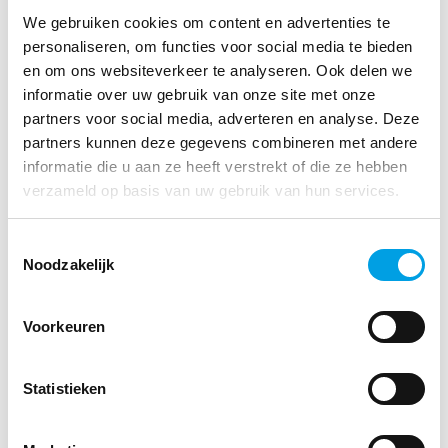
weekend. Dat zien wij ook terug in het aantal dagorders
We gebruiken cookies om content en advertenties te
personaliseren, om functies voor social media te bieden
dat aan het begin van de week binnenkomt. Het gevolg is
en om ons websiteverkeer te analyseren. Ook delen we
een inefficiënter proces bij ons, omdat de vraag niet
informatie over uw gebruik van onze site met onze
gelijkwaardig verspreid wordt over de capaciteit in de
partners voor social media, adverteren en analyse. Deze
week.”
partners kunnen deze gegevens combineren met andere
informatie die u aan ze heeft verstrekt of die ze hebben
verzameld op basis van uw gebruik van hun services.
De komende periode focust het team van central filling
zich op het verbeteren van dit logistieke proces en werkt
Toestemmingsselectie
verder aan hun missie. Ardie: “Vorig jaar zijn we gestart
Noodzakelijk
met het proactief benaderen van apotheken om een hoger
percentage herhaalmedicatie en planorders naar ons toe te
Voorkeuren
sturen. Inmiddels werpt dat zijn vruchten af. De capaciteit
wordt beter verspreid én is er meer zekerheid. Bij planbare
Statistieken
orders haalden we afgelopen maanden namelijk 100%
leverzekerheid!”