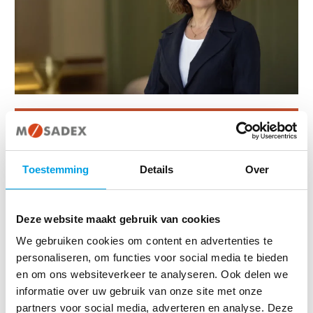
Functie
Benoeming
Toestemming
Details
Over
bestuurder Mosadex Holding
B.V. en bestuurslid
Coöperatieve Mosadex U.A.
1 januari 2025
Deze website maakt gebruik van cookies
CEO Mosadex
We gebruiken cookies om content en advertenties te
personaliseren, om functies voor social media te bieden
en om ons websiteverkeer te analyseren. Ook delen we
informatie over uw gebruik van onze site met onze
partners voor social media, adverteren en analyse. Deze
Edith Schippers studeerde politicologie in Leiden. Ze heeft ruime