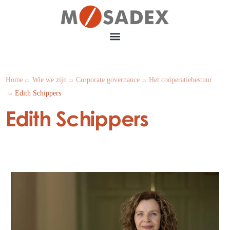
Home
Wie we zijn
Corporate governance
Het coöperatiebestuur
Edith Schippers
Edith Schippers