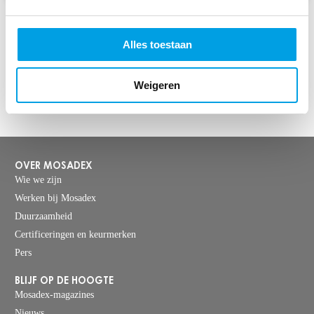
Wil je in contact komen met één van de bestuursleden van Mosadex
Alles toestaan
Holding B.V., stuur dan een e-mail
naar
secretariaatdenbosch@mosadex.nl
t.a.v. het bestuur Mosadex
Weigeren
Holding B.V.
OVER MOSADEX
Wie we zijn
Werken bij Mosadex
Duurzaamheid
Certificeringen en keurmerken
Pers
BLIJF OP DE HOOGTE
Mosadex-magazines
Nieuws