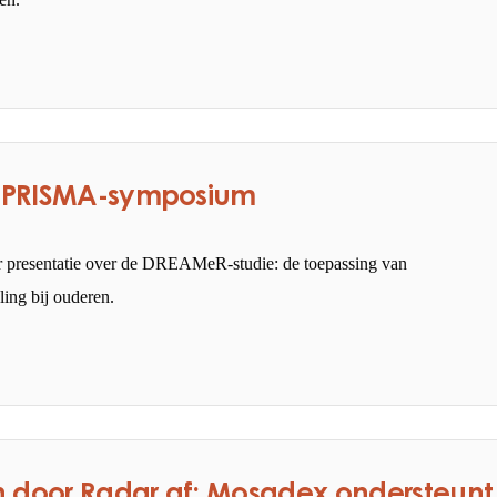
op PRISMA-symposium
r presentatie over de DREAMeR-studie: de toepassing van
ing bij ouderen.
n door Radar af: Mosadex ondersteunt