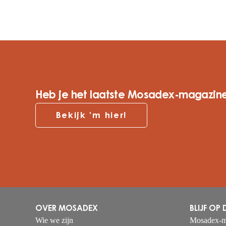
Heb je het laatste Mosadex-magazine
Bekijk 'm hier!
OVER MOSADEX
BLIJF OP
Wie we zijn
Mosadex-m