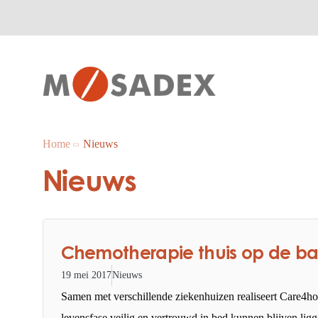
Home
Nieuws
Nieuws
Chemotherapie thuis op de b
19 mei 2017
Nieuws
Samen met verschillende ziekenhuizen realiseert Care4home
levensfase veilig en vertrouwd in bed kunnen blijven ligg