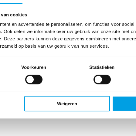
t hun deuren voor een kijkje achter de schermen. Verspreid door het
 van cookies
en terecht voor een rondleiding door de apotheek, uitleg over de
ent en advertenties te personaliseren, om functies voor social
 korting op het huismerkassortiment.
. Ook delen we informatie over uw gebruik van onze site met on
e. Deze partners kunnen deze gegevens combineren met andere i
erzameld op basis van uw gebruik van hun services.
Voorkeuren
Statistieken
che zorg!
t in het teken van ons ‘paarlen jubileum’. Waarom Mosadex zich herken
Weigeren