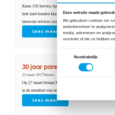
Ruim 150 Service Apotheken openden op zaterdag 18 maar
Deze website maakt gebruik
hele land konden klanten en niet-klanten bij deze apothek
We gebruiken cookies om cont
nieuwste services zoals de Service Apotheek-app en extra
websiteverkeer te analyseren
Lees meer
media, adverteren en analys
verstrekt of die ze hebben v
Toestemmingsselectie
Noodzakelijk
30 jaar parel in de farmaceutis
23 maart 2017
Nieuws
Op 27 maart bestaat Mosadex 30 jaar. Het jaar 2017 staa
in de metafoor van een parel?
Lees meer