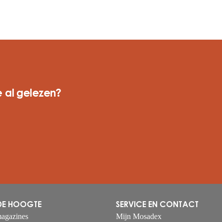
 al gelezen?
 DE HOOGTE
SERVICE EN CONTACT
agazines
Mijn Mosadex