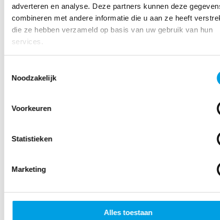
adverteren en analyse. Deze partners kunnen deze gegeven
combineren met andere informatie die u aan ze heeft verstrek
die ze hebben verzameld op basis van uw gebruik van hun
services.
ONZE VERHALEN
Toestemmingsselectie
Noodzakelijk
De pharmabuddy: een vertrouwd gezicht in
de apotheek
6 JANUARI 2026
Voorkeuren
Statistieken
Marketing
Alles toestaan