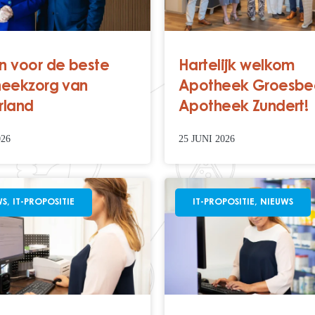
 voor de beste
Hartelijk welkom
eekzorg van
Apotheek Groesbe
rland
Apotheek Zundert!
026
25 JUNI 2026
WS
,
IT-PROPOSITIE
IT-PROPOSITIE
,
NIEUWS