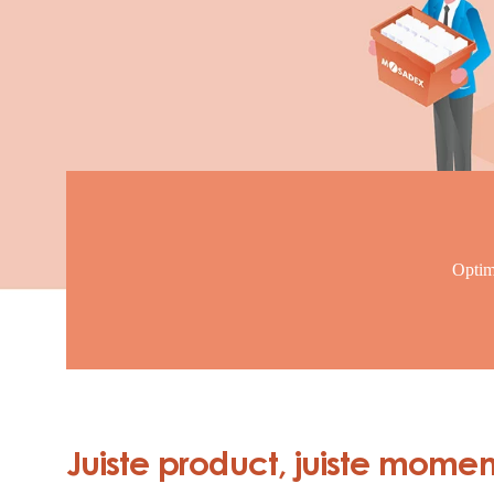
Optim
Juiste product, juiste momen