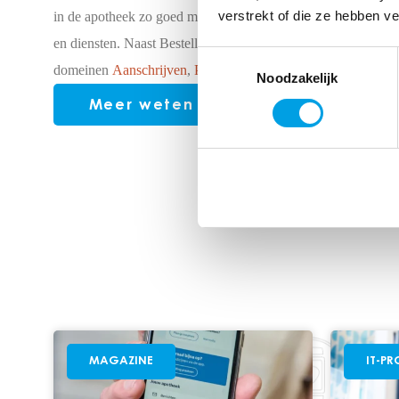
verstrekt of die ze hebben v
in de apotheek zo goed mogelijk in te richten. Dit doen we m
en diensten. Naast Bestellen hebben we de
Toestemmingsselectie
domeinen
Aanschrijven
,
Produceren
en
Leveren
.
Noodzakelijk
Meer weten over een optimaal pr
MAGAZINE
IT-PR