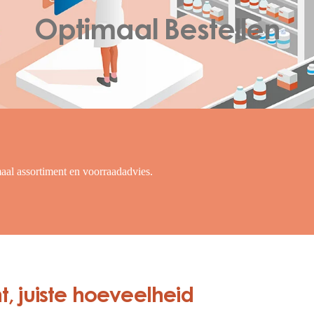
Optimaal Bestellen
aal assortiment en voorraadadvies.
t, juiste hoeveelheid