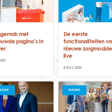
 gemak met
De eerste
euwde pagina’s in
functionaliteiten v
er
nieuwe zorgmodule 
live
2026
8 JULI 2026
ZINE
NIEUWS