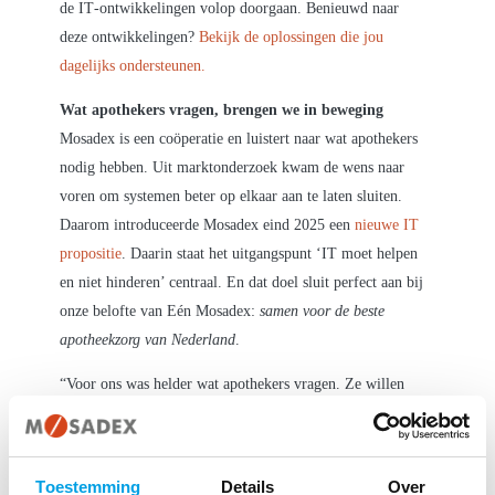
de IT‑ontwikkelingen volop doorgaan. Benieuwd naar
deze ontwikkelingen?
Bekijk de oplossingen die jou
dagelijks ondersteunen.
Wat apothekers vragen, brengen we in beweging
Mosadex is een coöperatie en luistert naar wat apothekers
nodig hebben. Uit marktonderzoek kwam de wens naar
voren om systemen beter op elkaar aan te laten sluiten.
Daarom introduceerde Mosadex eind 2025 een
nieuwe IT
propositie
. Daarin staat het uitgangspunt ‘IT moet helpen
en niet hinderen’ centraal. En dat doel sluit perfect aan bij
onze belofte van Eén Mosadex:
samen voor de beste
apotheekzorg van Nederland
.
“Voor ons was helder wat apothekers vragen. Ze willen
systemen die beter samenwerken, ze willen een
geïntegreerde oplossing. In de afgelopen maanden hebben
we hierover veel en intensieve gesprekken gevoerd met
Toestemming
Details
Over