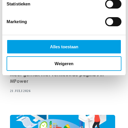
Statistieken
Marketing
Alles toestaan
Weigeren
IT-PROPOSITIE
,
NIEUWS
Meer gemak met vernieuwde pagina’s in
MPower
21 JULI 2026