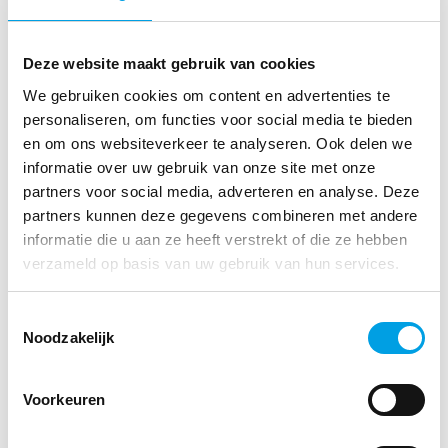
AIS leveranciers. Het tekenen van deze
intentieverklaringen laat zien dat we nu echt stappen
zetten. Samen maken we hier serieus werk van. En daar
Deze website maakt gebruik van cookies
ben ik heel blij om. Ik geloof in het einddoel. Het gaat de
We gebruiken cookies om content en advertenties te
apotheker namelijk écht helpen,” zegt Willem Janse,
personaliseren, om functies voor social media te bieden
directeur Apotheekoptimalisatie bij Mosadex.
en om ons websiteverkeer te analyseren. Ook delen we
informatie over uw gebruik van onze site met onze
Benieuwd naar de verdere ontwikkelingen?
partners voor social media, adverteren en analyse. Deze
We houden jou op de hoogte van de vervolgstappen en de
partners kunnen deze gegevens combineren met andere
voortgang van deze samenwerkingen via onze
informatie die u aan ze heeft verstrekt of die ze hebben
communicatiekanalen.
verzameld op basis van uw gebruik van hun services.
Met AIS-leverancier CGM zijn we nog in gesprek. Zodra
Toestemmingsselectie
hier meer over bekend is delen we dit uiteraard ook.
Noodzakelijk
Vind je dit misschien ook interessant?
Voorkeuren