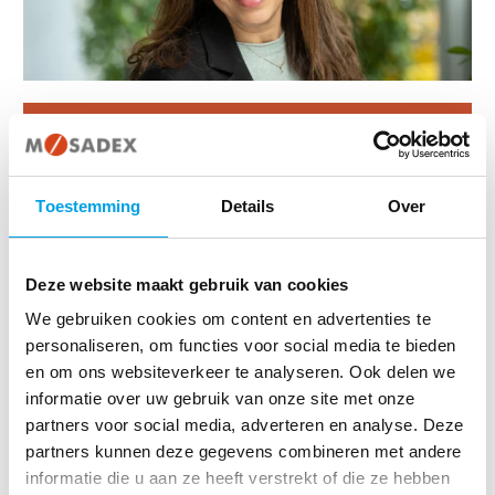
Functie
Benoeming
Beroep
Commi
Toestemming
Details
Over
Commun
(Coopjo
Bestuurslid
Openbaar
en
Coöperatieve
15 januari
apotheker
ledenwe
Mosadex
2023
Deze website maakt gebruik van cookies
specialist
ledenp
U.A.
en statu
We gebruiken cookies om content en advertenties te
zaken
personaliseren, om functies voor social media te bieden
en om ons websiteverkeer te analyseren. Ook delen we
informatie over uw gebruik van onze site met onze
partners voor social media, adverteren en analyse. Deze
Sue Kroon-Chadli is sinds 2001 werkzaam in Apotheek de Gaarde te
partners kunnen deze gegevens combineren met andere
informatie die u aan ze heeft verstrekt of die ze hebben
Apeldoorn. Zij is eigenaar van 3 apotheken in Apeldoorn en sinds 2016