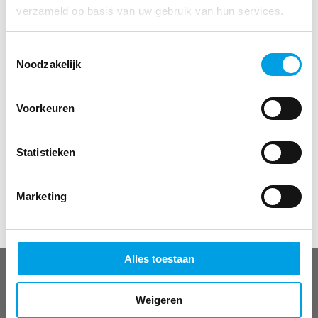
verzameld op basis van uw gebruik van hun services.
gezondheidscentra in Veenendaal. Hij is als apotheker en bestuurder
altijd actief op zoek geweest naar vernieuwing in het apotheekbedrijf
Toestemmingsselectie
en verbinding in de eerstelijns zorg.
Noodzakelijk
Terug naar het overzicht
Voorkeuren
Ook interessant voor jou?
Missie, visie en strategie
Statistieken
Pers
Corporate governance
Marketing
Werken bij Mosadex
Alles toestaan
OVER MOSADEX
Wie we zijn
Weigeren
Werken bij Mosadex