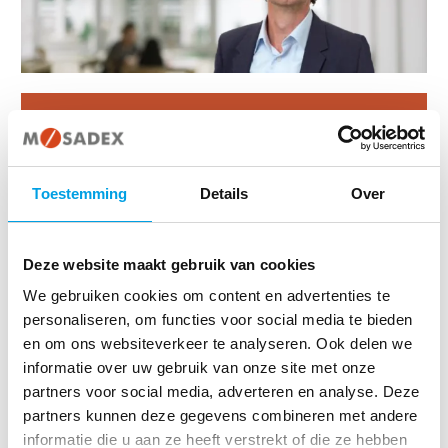
Functie
Benoeming
Beroep
Commi
Toestemming
Details
Over
scholin
zelfeval
15 januari
bestuurslid
missie/v
2024
Coöperatieve
openbaar
strategi
bestuurslid
Mosadex
apotheker
beschri
Deze website maakt gebruik van cookies
Coöperatieve
U.A.
bestuur
Mosadex U.A.
statutai
We gebruiken cookies om content en advertenties te
zaken
personaliseren, om functies voor social media te bieden
en om ons websiteverkeer te analyseren. Ook delen we
informatie over uw gebruik van onze site met onze
partners voor social media, adverteren en analyse. Deze
partners kunnen deze gegevens combineren met andere
Pieter Recter is sinds 1997 werkzaam in de openbare farmacie. Sinds
informatie die u aan ze heeft verstrekt of die ze hebben
2001 is hij mede-eigenaar van momenteel 3 apotheken in