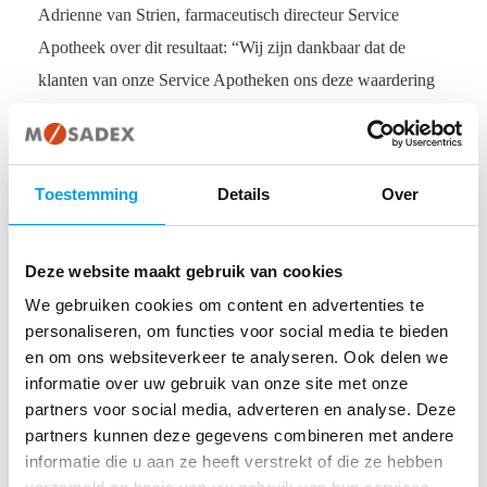
Adrienne van Strien, farmaceutisch directeur Service
Apotheek over dit resultaat: “Wij zijn dankbaar dat de
klanten van onze Service Apotheken ons deze waardering
toekennen. Juist in deze tijd waarin het coronavirus het
belang van een goede gezondheid extra voelbaar maakt, is
deze hoge klanttevredenheid bijzonder. En in een tijd
Toestemming
Details
Over
waarin we alles in het werk moeten stellen om
toegankelijk te blijven voor onze klanten. Wij gaan iedere
Deze website maakt gebruik van cookies
dag op zoek naar oplossingen vanuit onze farmaceutische
We gebruiken cookies om content en advertenties te
expertise. En we richten ons op de wensen van onze
personaliseren, om functies voor social media te bieden
klanten: willen zij online geholpen worden? Dat kan met
en om ons websiteverkeer te analyseren. Ook delen we
onze apotheekwebsite en Service Apotheek-app. Liever in
informatie over uw gebruik van onze site met onze
de apotheek? Onze klanten blijven ook daar welkom,
partners voor social media, adverteren en analyse. Deze
partners kunnen deze gegevens combineren met andere
wanneer zij de coronavoorzorgsmaatregelen in acht
informatie die u aan ze heeft verstrekt of die ze hebben
nemen. Veel mensen weten bijvoorbeeld niet dat ze ook