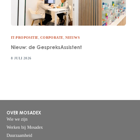
IT-PROPOSITIE
,
CORPORATE
,
NIEUWS
Nieuw: de GespreksAssistent
8 JULI 2026
OVER MOSADEX
Wie we zijn
Werken bij Mosadex
Duurzaamheid