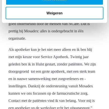
leuk om de aanwezigen op een locatie van Tragel Zorg,
een gehandicapteninstelling, te laten zien hoe het NCare-
Weigeren
systeem is geïmplementeerd. We zijn bij de invoering
goed ondersteund door de mensen van NCare. Dat is
prettig bij Mosadex: alles is ondergebracht in één
organisatie.
Als apotheker kun je het niet meer alleen en ik ben blij
met mijn keuze voor Service Apotheek. Twintig jaar
geleden ben ik in Hulst gestart, zonder patiënten. We zijn
doorgegroeid tot een grote apotheek, met een sterk team
en in nauwe samenwerking met zorgverleners en -
instellingen. Dankzij de ondersteuning vanuit Mosadex
kunnen we ons focussen op de farmaceutische zorg.
Contact met de patiënten vind ik van belang. Voor mij is
een apotheker op de werkvloer echt het uitgangspunt.”