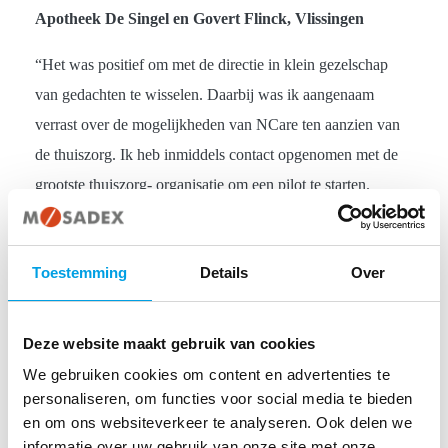
Apotheek De Singel en Govert Flinck, Vlissingen
“Het was positief om met de directie in klein gezelschap
van gedachten te wisselen. Daarbij was ik aangenaam
verrast over de mogelijkheden van NCare ten aanzien van
de thuiszorg. Ik heb inmiddels contact opgenomen met de
grootste thuiszorg- organisatie om een pilot te starten.
Sinds januari van dit jaar ben ik eigenaar van beide
apotheken in Vlissingen en ik sta volledig achter de
Toestemming
Details
Over
formule Service Apotheek. De naam dekt de lading: de
focus op de farmaceutische zorg; patiënt- en
Deze website maakt gebruik van cookies
servicegericht. Vanwege de band met de klant zijn we
We gebruiken cookies om content en advertenties te
actief op Facebook. We plaatsen elke dag een bericht,
personaliseren, om functies voor social media te bieden
aanhakend op de actualiteit. Ook dit is een vorm van
en om ons websiteverkeer te analyseren. Ook delen we
persoonlijke service.
informatie over uw gebruik van onze site met onze