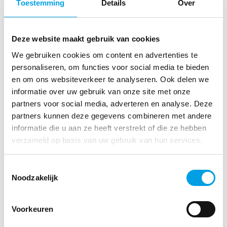
Toestemming
Details
Over
Deze website maakt gebruik van cookies
We gebruiken cookies om content en advertenties te
personaliseren, om functies voor social media te bieden
en om ons websiteverkeer te analyseren. Ook delen we
informatie over uw gebruik van onze site met onze
partners voor social media, adverteren en analyse. Deze
partners kunnen deze gegevens combineren met andere
informatie die u aan ze heeft verstrekt of die ze hebben
IT-PROPOSITIE
,
NIEUWS
verzameld op basis van uw gebruik van hun services.
Meer gemak met vernieuwde pagina’s in
MPower
Toestemmingsselectie
21 JULI 2026
Noodzakelijk
Voorkeuren