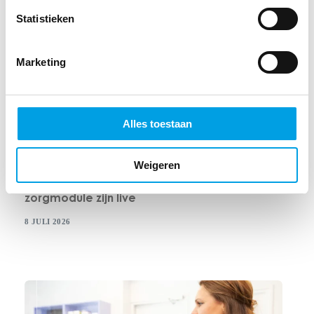
Statistieken
Marketing
Alles toestaan
IT-PROPOSITIE
,
CORPORATE
,
NIEUWS
Weigeren
De eerste functionaliteiten van de nieuwe
zorgmodule zijn live
8 JULI 2026