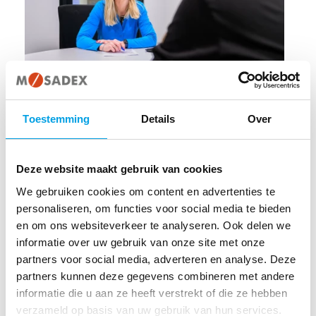
ONZE VERHALEN
Toestemming
Details
Over
De pharmabuddy: een vertrouwd gezicht in
de apotheek
Deze website maakt gebruik van cookies
6 JANUARI 2026
We gebruiken cookies om content en advertenties te
personaliseren, om functies voor social media te bieden
en om ons websiteverkeer te analyseren. Ook delen we
informatie over uw gebruik van onze site met onze
partners voor social media, adverteren en analyse. Deze
partners kunnen deze gegevens combineren met andere
informatie die u aan ze heeft verstrekt of die ze hebben
verzameld op basis van uw gebruik van hun services.