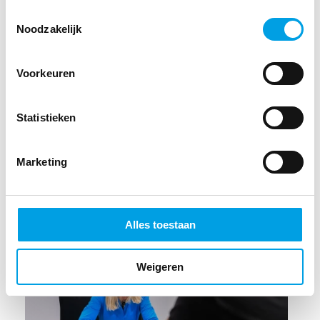
Toestemmingsselectie
redmiddel, maar als onderdeel van je voorraadbeheer. Dat
Noodzakelijk
bespaart zeker tijd!
Voorkeuren
Meer informatie over Pharme?
Kijk op de website
pharme.nl
of stuur een e-mail naar E
Statistieken
klantenservice@pharme.nl
.
Marketing
Vind je dit misschien ook interessant?
Alles toestaan
Weigeren