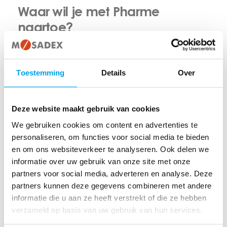
Waar wil je met Pharme
naartoe?
Een passende oplossing bieden voor de apotheek: daar
zijn we sterk in. Ik geloof er nog steeds in dat we stap
Toestemming
Details
Over
voor stap toe gaan naar het voorkomen van tekorten, maar
dat is nog een lange weg te gaan. We besteden veel
Deze website maakt gebruik van cookies
aandacht aan de ontwikkeling van voorspellende
We gebruiken cookies om content en advertenties te
modellen, waarbij we onze kennis combineren met de
personaliseren, om functies voor social media te bieden
kennis en data die beschikbaar is in de Mosadex.
en om ons websiteverkeer te analyseren. Ook delen we
informatie over uw gebruik van onze site met onze
Ondertussen gaan we door met de verbetering van onze
partners voor social media, adverteren en analyse. Deze
dienstverlening om de apotheek zoveel mogelijk te
partners kunnen deze gegevens combineren met andere
kunnen ontzorgen. Nu nog hoor ik vaak dat een apotheker
informatie die u aan ze heeft verstrekt of die ze hebben
verzameld op basis van uw gebruik van hun services.
zegt: “Ik heb stad en land afgezocht naar het product en ik
kan het niet vinden”. Mijn advies? Zie ons niet als laatste