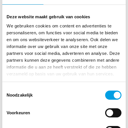
hoe het hier werkt.” Sacha: “Ik fiets maar drie minuten
naar de apotheek! Ik ben erg goed begeleid door Pieter en
Deze website maakt gebruik van cookies
de assistenten hebben mij met open armen ontvangen. Dat
We gebruiken cookies om content en advertenties te
is erg fijn.”
personaliseren, om functies voor social media te bieden
en om ons websiteverkeer te analyseren. Ook delen we
Of ze Het Apotheekloket aan zouden bevelen? Beiden
informatie over uw gebruik van onze site met onze
zijn erg positief. Pieter: “Ik heb een goede kandidaat
partners voor social media, adverteren en analyse. Deze
gekregen, dus ik raad het zeker aan aan andere
partners kunnen deze gegevens combineren met andere
apothekers.” Ook Sacha wijst haar mede-werkzoekenden
informatie die u aan ze heeft verstrekt of die ze hebben
verzameld op basis van uw gebruik van hun services.
op Het Apotheekloket: “Het is heel overzichtelijk. Je kunt
aanvinken wat voor vacature je precies zoekt. En ik heb
Toestemmingsselectie
een nieuwe baan!”
Noodzakelijk
Vind je dit misschien ook interessant?
Voorkeuren