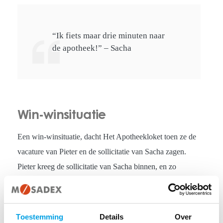
“Ik fiets maar drie minuten naar
de apotheek!” – Sacha
Win-winsituatie
Een win-winsituatie, dacht Het Apotheekloket toen ze de
vacature van Pieter en de sollicitatie van Sacha zagen.
Pieter kreeg de sollicitatie van Sacha binnen, en zo
geschiedde. Inmiddels zit de inwerkperiode erop en zijn
beide partijen erg tevreden. Pieter: “Sacha past goed in het
team en is erg proactief. Ik hoef niet continu uit te leggen
Toestemming
Details
Over