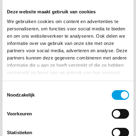
daadwerkelijke toepassing van de
Deze website maakt gebruik van cookies
wondverbandhulpmiddelen. Als patiënten de apotheek
We gebruiken cookies om content en advertenties te
niet meer bezoeken, halen ze de materialen ergens anders,
personaliseren, om functies voor social media te bieden
bijvoorbeeld online. Het contact tussen de apotheker en de
en om ons websiteverkeer te analyseren. Ook delen we
patiënt blijft belangrijk voor de kwaliteit van zorg. Nu
informatie over uw gebruik van onze site met onze
ontstaat er een mooie samenwerking tussen leverancier,
partners voor social media, adverteren en analyse. Deze
partners kunnen deze gegevens combineren met andere
zorgverleners en zorgverzekeraars om te komen tot een
informatie die u aan ze heeft verstrekt of die ze hebben
hoge kwaliteit van wondzorg, efficiënt en zonder
verzameld op basis van uw gebruik van hun services.
verspilling. Daar is iedereen, en vooral de patiënt, bij
gebaat.”
Toestemmingsselectie
Noodzakelijk
Vind je dit misschien ook interessant?
Voorkeuren
Statistieken