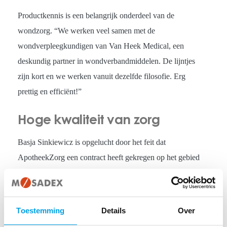
Productkennis is een belangrijk onderdeel van de
wondzorg. “We werken veel samen met de
wondverpleegkundigen van Van Heek Medical, een
deskundig partner in wondverbandmiddelen. De lijntjes
zijn kort en we werken vanuit dezelfde filosofie. Erg
prettig en efficiënt!”
Hoge kwaliteit van zorg
Basja Sinkiewicz is opgelucht door het feit dat
ApotheekZorg een contract heeft gekregen op het gebied
van wondzorg. “Het hele wondzorgproces is een
aaneenschakeling van zorg op maat, geleverd door een
keten van zorgverleners met kennis en kunde. Van uitgifte
Toestemming
Details
Over
van het recept, het leveren van het materiaal tot aan de