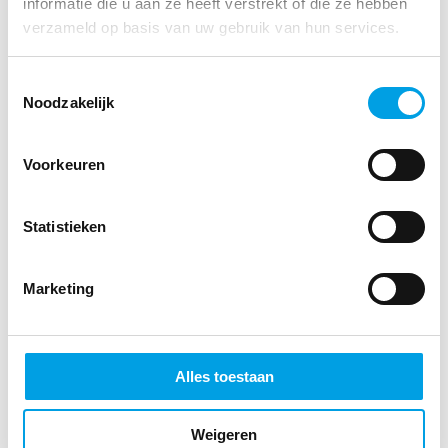
informatie die u aan ze heeft verstrekt of die ze hebben
verzameld op basis van uw gebruik van hun services.
Toestemmingsselectie
Noodzakelijk
Voorkeuren
ONZE VERHALEN
Statistieken
Een controle-moment voor de gezondheid
van jouw patiënt
Marketing
31 OKTOBER 2025
Alles toestaan
Weigeren