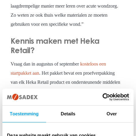
laagdrempelige manier meer leren over acute wondzorg.
Zo weten ze ook thuis welke materialen ze moeten
gebruiken voor een specifieke wond.”
Kennis maken met Heka
Retail?
Vraag dan in augustus of september
kosteloos een
startpakket aan
. Het pakket bevat een proefverpakking
van elk Heka Retail product en ondersteunende middelen
zoals de wondwijzer.
Verkoopondersteuning
Toestemming
Details
Over
Het consumentenassortiment is voor apotheken een mooie
aanvulling op het bestaande assortiment. “Via Mosadex
leverden we al kleinverpakkingen”, legt Björn uit. “Met
Deze website maakt gebruik van cookies