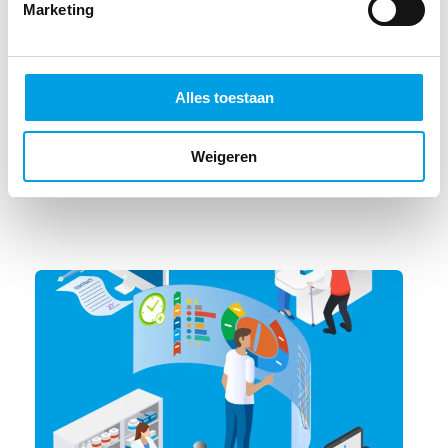
Marketing
Alles toestaan
IT-PROPOSITIE
,
NIEUWS
Meer gemak met vernieuwde pagina’s in
MPower
Weigeren
21 JULI 2026