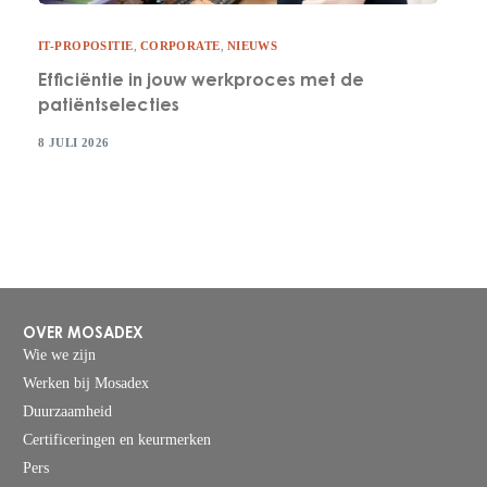
IT-PROPOSITIE
,
CORPORATE
,
NIEUWS
Efficiëntie in jouw werkproces met de
patiëntselecties
8 JULI 2026
OVER MOSADEX
Wie we zijn
Werken bij Mosadex
Duurzaamheid
Certificeringen en keurmerken
Pers