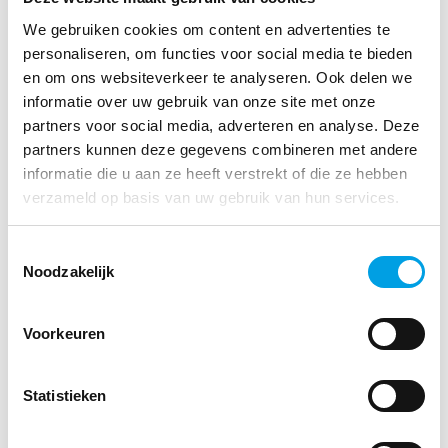
de lancering van het consumentenassortiment wordt ons
We gebruiken cookies om content en advertenties te
personaliseren, om functies voor social media te bieden
aanbod beschikbaar voor meer consumenten.” Daar horen
en om ons websiteverkeer te analyseren. Ook delen we
ook ondersteunende middelen zoals een schappenplan,
informatie over uw gebruik van onze site met onze
trainingen en instructievideo’s voor de apothekers bij.
partners voor social media, adverteren en analyse. Deze
Hiermee worden zij ondersteund bij de verkoop. Heka
partners kunnen deze gegevens combineren met andere
informatie die u aan ze heeft verstrekt of die ze hebben
Retail is te bestellen via de Mosadex groothandel.
verzameld op basis van uw gebruik van hun services.
Vind je dit misschien ook interessant?
Toestemmingsselectie
Noodzakelijk
Voorkeuren
Statistieken