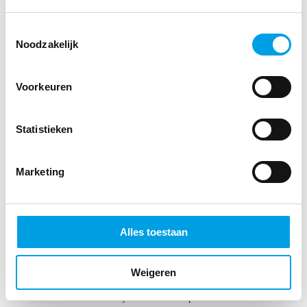
Toestemmingsselectie
Noodzakelijk
Somaye Yousofi , apotheker,
Service Apotheek Seghwaert.
Voorkeuren
“De overgang om meer planbare orders in te sturen
naar Central Filling Mosadex verliep vlekkeloos. We
besparen nu tijd en ik kan duidelijke afspraken maken
Statistieken
met de patiënt over wanneer zijn medicijn klaarligt.”
Somaye verhoogde haar aantal orders bij Central
Marketing
Filling Mosadex door te werken met planbare orders.
En met succes! Benieuwd naar haar verhaal?
Somaye's verhaal
Alles toestaan
Weigeren
Leveren
Inzicht in het aanschrijven van het recept tot het leveren