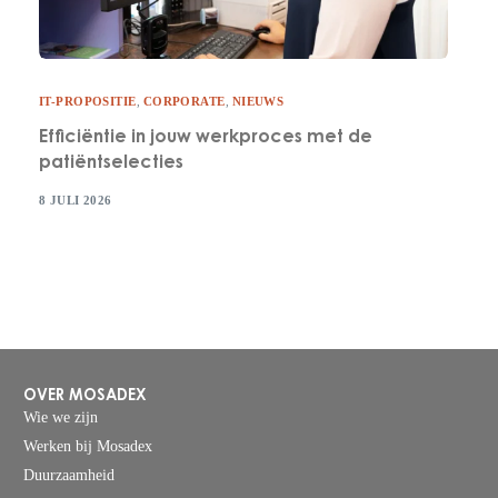
IT-PROPOSITIE
,
CORPORATE
,
NIEUWS
Efficiëntie in jouw werkproces met de
patiëntselecties
8 JULI 2026
OVER MOSADEX
Wie we zijn
Werken bij Mosadex
Duurzaamheid