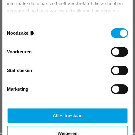
Wie we zijn
informatie die u aan ze heeft verstrekt of die ze hebben
Werken bij Mosadex
verzameld op basis van uw gebruik van hun services.
Duurzaamheid
Certificeringen en keurmerken
Toestemmingsselectie
Pers
Noodzakelijk
BLIJF OP DE HOOGTE
Mosadex-magazines
Voorkeuren
Nieuws
Statistieken
SERVICE EN CONTACT
Mijn Mosadex
Neem contact op
Marketing
Alles toestaan
Weigeren