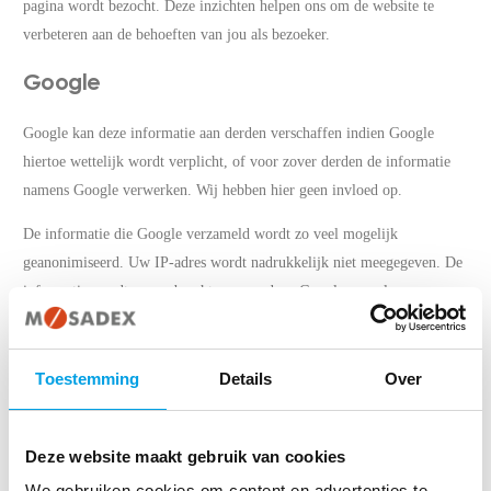
pagina wordt bezocht. Deze inzichten helpen ons om de website te
verbeteren aan de behoeften van jou als bezoeker.
Google
Google kan deze informatie aan derden verschaffen indien Google
hiertoe wettelijk wordt verplicht, of voor zover derden de informatie
namens Google verwerken. Wij hebben hier geen invloed op.
De informatie die Google verzameld wordt zo veel mogelijk
geanonimiseerd. Uw IP-adres wordt nadrukkelijk niet meegegeven. De
informatie wordt overgebracht naar en door Google opgeslagen op
servers in de Verenigde Staten. Google stelt zich te houden aan de Safe
Harbor Principles en is aangesloten bij het Safe Harbor-programma van
het Amerikaanse Ministerie van Handel. Dit houdt in dat er sprake is
Toestemming
Details
Over
van een passend beschermingsniveau voor de verwerking van eventuele
persoonsgegevens.
Deze website maakt gebruik van cookies
Embedded content en social
We gebruiken cookies om content en advertenties te