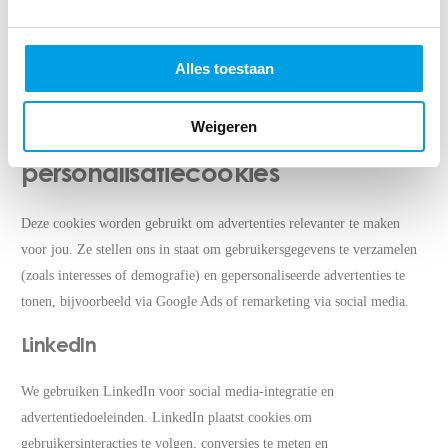
cookies om videoprestaties te optimaliseren, gebruikersinstellingen te
onthouden en gebruiksstatistieken te verzamelen. Deze cookies kunnen
Alles toestaan
ook tracking bevatten voor analytische of marketingdoeleinden. Zie
het
cookiebeleid van Vimeo
voor meer informatie.
Weigeren
Advertentie- en
personalisatiecookies
Deze cookies worden gebruikt om advertenties relevanter te maken
voor jou. Ze stellen ons in staat om gebruikersgegevens te verzamelen
(zoals interesses of demografie) en gepersonaliseerde advertenties te
tonen, bijvoorbeeld via Google Ads of remarketing via social media.
LinkedIn
We gebruiken LinkedIn voor social media-integratie en
advertentiedoeleinden. LinkedIn plaatst cookies om
gebruikersinteracties te volgen, conversies te meten en