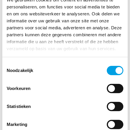
media cookies
personaliseren, om functies voor social media te bieden
en om ons websiteverkeer te analyseren. Ook delen we
informatie over uw gebruik van onze site met onze
Deze cookies maken het mogelijk om externe content, zoals YouTube-
partners voor social media, adverteren en analyse. Deze
video’s of social media feeds, op onze website te tonen. Ze kunnen ook
partners kunnen deze gegevens combineren met andere
tracking bevatten van externe platforms zoals Facebook of LinkedIn.
informatie die u aan ze heeft verstrekt of die ze hebben
verzameld op basis van uw gebruik van hun services.
YouTube
We tonen video’s via YouTube, een dienst van Google. Bij het afspelen
Toestemmingsselectie
Noodzakelijk
van een video kan YouTube cookies plaatsen om gebruikersvoorkeuren
te onthouden, prestaties te meten en gepersonaliseerde content aan te
bieden. YouTube kan ook gegevens verzamelen over je kijkgedrag,
Voorkeuren
zelfs als je geen interactie hebt met de video. Meer informatie vind je
in het
cookiebeleid van Google
.
Statistieken
Vimeo
Marketing
Voor het tonen van video’s gebruiken we ook Vimeo. Vimeo plaatst