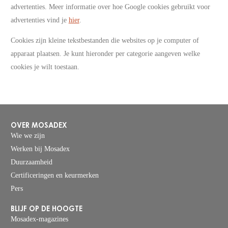
advertenties. Meer informatie over hoe Google cookies gebruikt voor
advertenties vind je
hier
.
Cookies zijn kleine tekstbestanden die websites op je computer of
apparaat plaatsen. Je kunt hieronder per categorie aangeven welke
cookies je wilt toestaan.
OVER MOSADEX
Wie we zijn
Werken bij Mosadex
Duurzaamheid
Certificeringen en keurmerken
Pers
BLIJF OP DE HOOGTE
Mosadex-magazines