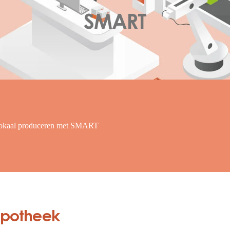
SMART
okaal produceren met SMART
apotheek