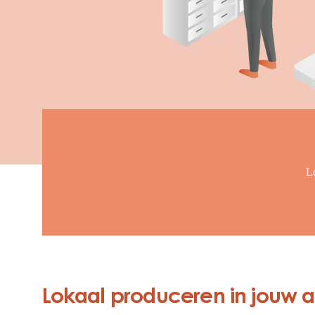
L
Lokaal produceren in jouw 