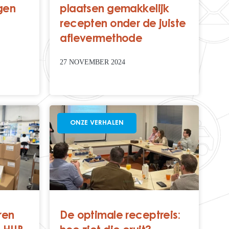
ngen
plaatsen gemakkelijk
recepten onder de juiste
aflevermethode
27 NOVEMBER 2024
ONZE VERHALEN
ren
De optimale receptreis: