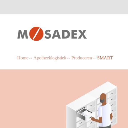
Home
Apotheeklogistiek
Produceren
SMART