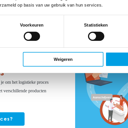
Benieuwd naar de andere s
erzameld op basis van uw gebruik van hun services.
Bekijk alle p
Voorkeuren
Statistieken
Weigeren
s
je om het logistieke proces
et verschillende producten
oces?