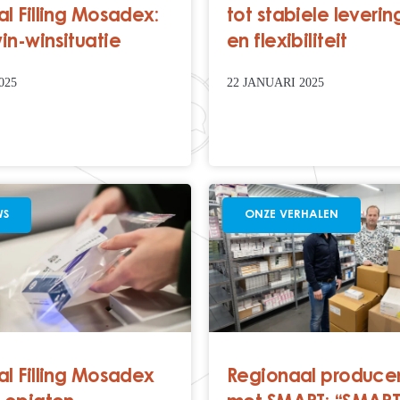
al Filling Mosadex:
tot stabiele leveri
in-winsituatie
en flexibiliteit
025
22 JANUARI 2025
WS
ONZE VERHALEN
al Filling Mosadex
Regionaal produce